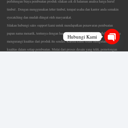
perhitungan biaya pembuatan produk silakan cek di halaman analisa harga huruf
timbul . Dengan menggunakan letter timbul, tempat usaha dan kantor anda semakin
eyecatching dan mudah diingat oleh masyarakat.
Silakan hubungi sales support kami untuk mendapatkan penawaran pembuatan
papan nama menarik, tentunya dengan harga letter timbul murah yang fleksibel tanpa
Hubungi Kami
mengurangi kualitas dari produk itu sendiri. Karena kami selalu mengutamakan
Open
kualitas dalam setiap pembuatan. Mulai dari proses desain yang teliti, pemotongan
chaty
menggunakan mesin laser yang presisi, proses produksi yang terampil serta
finishing produk dengan sangat hati-hati.
Coverage Area pelayanan Jakarta, Tangerang, Depok, Bogor, Bekasi.
Ahli Huruf Timbul
Adalah Jasa Ahli Pembuatan Neon Box, Huruf Timbul,
Billboard dan Aneka Macam Reklame Lainnya.