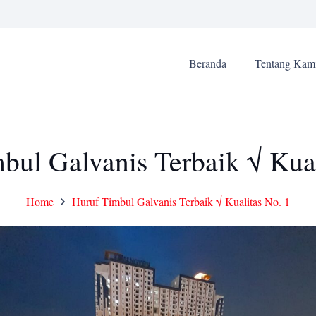
Beranda
Tentang Kam
bul Galvanis Terbaik √ Kual
Home
Huruf Timbul Galvanis Terbaik √ Kualitas No. 1