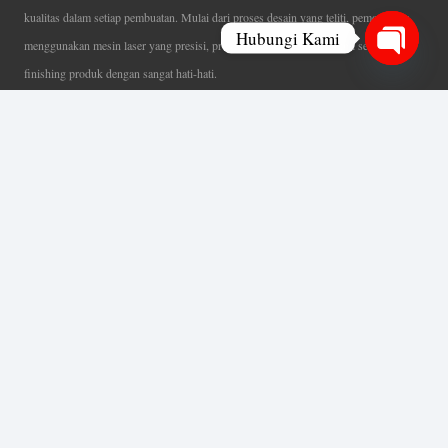
kualitas dalam setiap pembuatan. Mulai dari proses desain yang teliti, pemotongan
Hubungi Kami
menggunakan mesin laser yang presisi, proses produksi yang terampil serta
finishing produk dengan sangat hati-hati.
Open
Coverage Area pelayanan Jakarta, Tangerang, Depok, Bogor, Bekasi.
chaty
Ahli Huruf Timbul
Adalah Jasa Ahli Pembuatan Neon Box, Huruf Timbul,
Billboard dan Aneka Macam Reklame Lainnya.
Menu Utama
Beranda
Tentang Kami
Layanan Kami