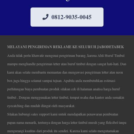
0812-9035-0045
MELAYANI PENGIRIMAN REKLAME KE SELURUH JABODETABEK
Anda tidak perlu khawatir mengenai pengiriman barang, karena Ahli Huruf Timbul
mampu menghandle pengiriman letter atau huruf timbul dengan sangat hati-hati. Dan
kami akan selalu membantu memantau dan mengawasi pengiriman letter atau neon
box juga hingga selamat sampai tujuan. Apabila anda membutuhkan estimasi
perhitungan biaya pembuatan produk silakan cek di halaman analisa harga huruf
timbul . Dengan menggunakan letter timbul, tempat usaha dan kantor anda semakin
eyecatching dan mudah diingat oleh masyarakat.
Silakan hubungi sales support kami untuk mendapatkan penawaran pembuatan
papan nama menarik, tentunya dengan harga letter timbul murah yang fleksibel tanpa
mengurangi kualitas dari produk itu sendiri. Karena kami selalu mengutamakan