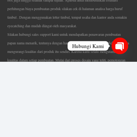
box juga hingga selamat sampai tujuan. Apabila anda membutuhkan estimasi
perhitungan biaya pembuatan produk silakan cek di halaman analisa harga huruf
timbul . Dengan menggunakan letter timbul, tempat usaha dan kantor anda semakin
eyecatching dan mudah diingat oleh masyarakat.
Silakan hubungi sales support kami untuk mendapatkan penawaran pembuatan
papan nama menarik, tentunya dengan harga letter timbul murah yang fleksibel tanpa
Hubungi Kami
mengurangi kualitas dari produk itu sendiri. Karena kami selalu mengutamakan
Open
kualitas dalam setiap pembuatan. Mulai dari proses desain yang teliti, pemotongan
chaty
menggunakan mesin laser yang presisi, proses produksi yang terampil serta
finishing produk dengan sangat hati-hati.
Coverage Area pelayanan Jakarta, Tangerang, Depok, Bogor, Bekasi.
Ahli Huruf Timbul
Adalah Jasa Ahli Pembuatan Neon Box, Huruf Timbul,
Billboard dan Aneka Macam Reklame Lainnya.