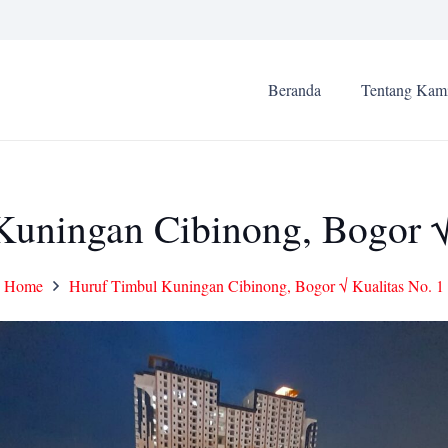
Beranda
Tentang Kam
uningan Cibinong, Bogor √
Home
Huruf Timbul Kuningan Cibinong, Bogor √ Kualitas No. 1