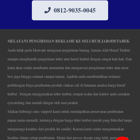
0812-9035-0045
MELAYANI PENGIRIMAN REKLAME KE SELURUH JABODETABEK
Anda tidak perlu khawatir mengenai pengiriman barang, karena Ahli Huruf Timbul
mampu menghandle pengiriman letter atau huruf timbul dengan sangat hati-hati. Dan
kami akan selalu membantu memantau dan mengawasi pengiriman letter atau neon
box juga hingga selamat sampai tujuan. Apabila anda membutuhkan estimasi
perhitungan biaya pembuatan produk silakan cek di halaman analisa harga huruf
timbul . Dengan menggunakan letter timbul, tempat usaha dan kantor anda semakin
eyecatching dan mudah diingat oleh masyarakat.
Silakan hubungi sales support kami untuk mendapatkan penawaran pembuatan
papan nama menarik, tentunya dengan harga letter timbul murah yang fleksibel tanpa
mengurangi kualitas dari produk itu sendiri. Karena kami selalu mengutamakan
kualitas dalam setiap pembuatan. Mulai dari proses desain yang teliti, pemotongan