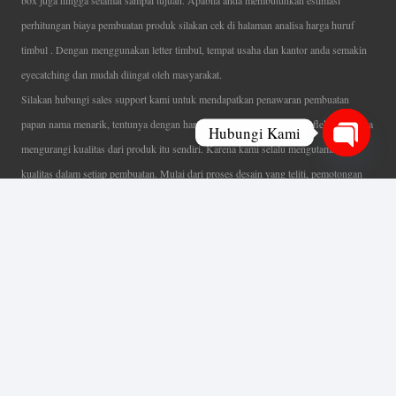
box juga hingga selamat sampai tujuan. Apabila anda membutuhkan estimasi
perhitungan biaya pembuatan produk silakan cek di halaman analisa harga huruf
timbul . Dengan menggunakan letter timbul, tempat usaha dan kantor anda semakin
eyecatching dan mudah diingat oleh masyarakat.
Silakan hubungi sales support kami untuk mendapatkan penawaran pembuatan
papan nama menarik, tentunya dengan harga letter timbul murah yang fleksibel tanpa
Hubungi Kami
mengurangi kualitas dari produk itu sendiri. Karena kami selalu mengutamakan
Open
kualitas dalam setiap pembuatan. Mulai dari proses desain yang teliti, pemotongan
chaty
menggunakan mesin laser yang presisi, proses produksi yang terampil serta
finishing produk dengan sangat hati-hati.
Coverage Area pelayanan Jakarta, Tangerang, Depok, Bogor, Bekasi.
Ahli Huruf Timbul
Adalah Jasa Ahli Pembuatan Neon Box, Huruf Timbul,
Billboard dan Aneka Macam Reklame Lainnya.