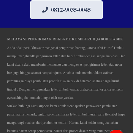
0812-9035-0045
MELAYANI PENGIRIMAN REKLAME KE SELURUH JABODETABEK
Anda tidak perlu khawatir mengenai pengiriman barang, karena Ahli Huruf Timbul
mampu menghandle pengiriman letter atau huruf timbul dengan sangat hati-hati. Dan
kami akan selalu membantu memantau dan mengawasi pengiriman letter atau neon
box juga hingga selamat sampai tujuan. Apabila anda membutuhkan estimasi
perhitungan biaya pembuatan produk silakan cek di halaman analisa harga huruf
timbul . Dengan menggunakan letter timbul, tempat usaha dan kantor anda semakin
eyecatching dan mudah diingat oleh masyarakat.
Silakan hubungi sales support kami untuk mendapatkan penawaran pembuatan
papan nama menarik, tentunya dengan harga letter timbul murah yang fleksibel tanpa
mengurangi kualitas dari produk itu sendiri. Karena kami selalu mengutamakan
kualitas dalam setiap pembuatan. Mulai dari proses desain yang teliti, pemotongan