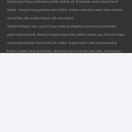
perhitungan biaya pembuatan produk silakan cek di halaman analisa harga huruf
timbul . Dengan menggunakan letter timbul, tempat usaha dan kantor anda semakin
eyecatching dan mudah diingat oleh masyarakat.
Silakan hubungi sales support kami untuk mendapatkan penawaran pembuatan
papan nama menarik, tentunya dengan harga letter timbul murah yang fleksibel tanpa
mengurangi kualitas dari produk itu sendiri. Karena kami selalu mengutamakan
kualitas dalam setiap pembuatan. Mulai dari proses desain yang teliti, pemotongan
menggunakan mesin laser yang presisi, proses produksi yang terampil serta
finishing produk dengan sangat hati-hati.
Coverage Area pelayanan Jakarta, Tangerang, Depok, Bogor, Bekasi.
Ahli Huruf Timbul
Adalah Jasa Ahli Pembuatan Neon Box, Huruf Timbul,
Billboard dan Aneka Macam Reklame Lainnya.