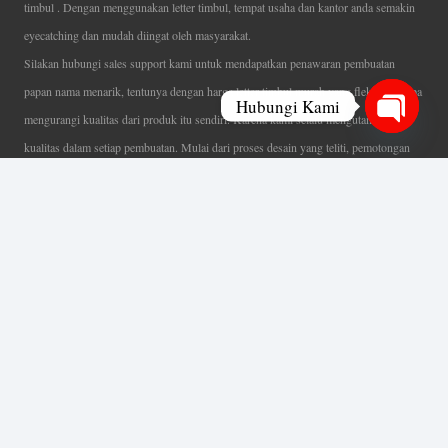
timbul . Dengan menggunakan letter timbul, tempat usaha dan kantor anda semakin
eyecatching dan mudah diingat oleh masyarakat.
Silakan hubungi sales support kami untuk mendapatkan penawaran pembuatan
papan nama menarik, tentunya dengan harga letter timbul murah yang fleksibel tanpa
Hubungi Kami
mengurangi kualitas dari produk itu sendiri. Karena kami selalu mengutamakan
Open
kualitas dalam setiap pembuatan. Mulai dari proses desain yang teliti, pemotongan
chaty
menggunakan mesin laser yang presisi, proses produksi yang terampil serta
finishing produk dengan sangat hati-hati.
Coverage Area pelayanan Jakarta, Tangerang, Depok, Bogor, Bekasi.
Ahli Huruf Timbul
Adalah Jasa Ahli Pembuatan Neon Box, Huruf Timbul,
Billboard dan Aneka Macam Reklame Lainnya.
Menu Utama