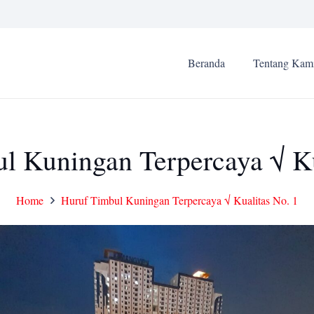
Beranda
Tentang Kam
l Kuningan Terpercaya √ Ku
Home
Huruf Timbul Kuningan Terpercaya √ Kualitas No. 1