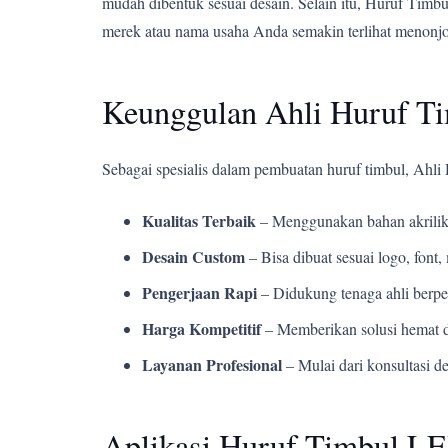
mudah dibentuk sesuai desain. Selain itu, Huruf Ti
merek atau nama usaha Anda semakin terlihat menonjol
Keunggulan Ahli Huruf T
Sebagai spesialis dalam pembuatan huruf timbul, Ah
Kualitas Terbaik
– Menggunakan bahan akrilik
Desain Custom
– Bisa dibuat sesuai logo, fon
Pengerjaan Rapi
– Didukung tenaga ahli berpe
Harga Kompetitif
– Memberikan solusi hemat d
Layanan Profesional
– Mulai dari konsultasi d
Aplikasi Huruf Timbul LE