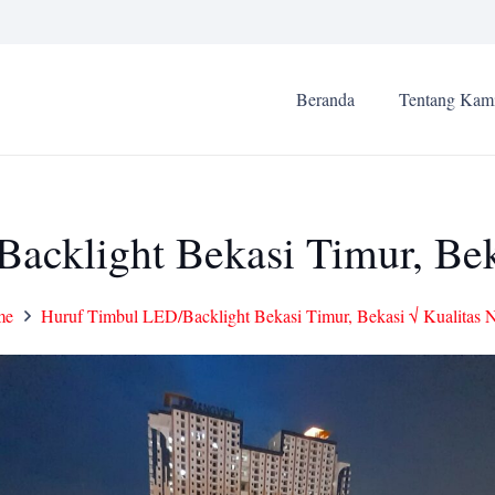
Beranda
Tentang Kam
acklight Bekasi Timur, Beka
me
Huruf Timbul LED/Backlight Bekasi Timur, Bekasi √ Kualitas N