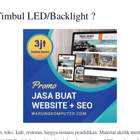
imbul LED/Backlight ?
 toko, kafe, restoran, hingga instansi pendidikan. Material akrilik me