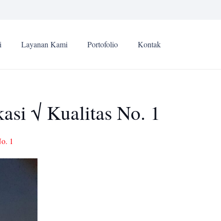
i
Layanan Kami
Portofolio
Kontak
si √ Kualitas No. 1
o. 1