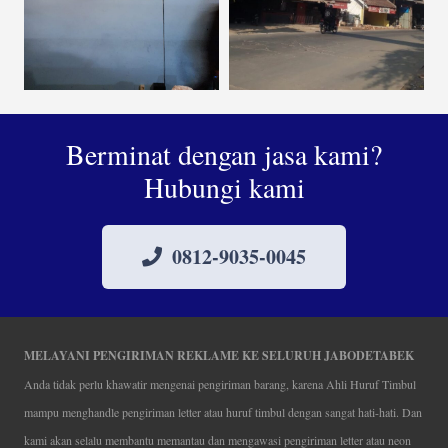
Berminat dengan jasa kami?
Hubungi kami
0812-9035-0045
MELAYANI PENGIRIMAN REKLAME KE SELURUH JABODETABEK
Anda tidak perlu khawatir mengenai pengiriman barang, karena Ahli Huruf Timbul
mampu menghandle pengiriman letter atau huruf timbul dengan sangat hati-hati. Dan
kami akan selalu membantu memantau dan mengawasi pengiriman letter atau neon