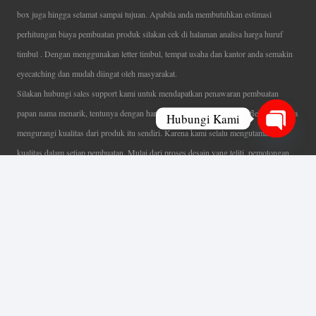
box juga hingga selamat sampai tujuan. Apabila anda membutuhkan estimasi
perhitungan biaya pembuatan produk silakan cek di halaman analisa harga huruf
timbul . Dengan menggunakan letter timbul, tempat usaha dan kantor anda semakin
eyecatching dan mudah diingat oleh masyarakat.
Silakan hubungi sales support kami untuk mendapatkan penawaran pembuatan
papan nama menarik, tentunya dengan harga letter timbul murah yang fleksibel tanpa
Hubungi Kami
mengurangi kualitas dari produk itu sendiri. Karena kami selalu mengutamakan
Open
kualitas dalam setiap pembuatan. Mulai dari proses desain yang teliti, pemotongan
chaty
menggunakan mesin laser yang presisi, proses produksi yang terampil serta
finishing produk dengan sangat hati-hati.
Coverage Area pelayanan Jakarta, Tangerang, Depok, Bogor, Bekasi.
Ahli Huruf Timbul
Adalah Jasa Ahli Pembuatan Neon Box, Huruf Timbul,
Billboard dan Aneka Macam Reklame Lainnya.