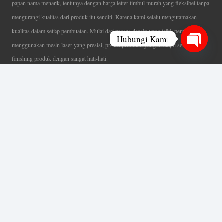
papan nama menarik, tentunya dengan harga letter timbul murah yang fleksibel tanpa
mengurangi kualitas dari produk itu sendiri. Karena kami selalu mengutamakan
kualitas dalam setiap pembuatan. Mulai dari proses desain yang teliti, pemotongan
Hubungi Kami
menggunakan mesin laser yang presisi, proses produksi yang terampil serta
Open
finishing produk dengan sangat hati-hati.
chaty
Coverage Area pelayanan Jakarta, Tangerang, Depok, Bogor, Bekasi.
Ahli Huruf Timbul
Adalah Jasa Ahli Pembuatan Neon Box, Huruf Timbul,
Billboard dan Aneka Macam Reklame Lainnya.
Menu Utama
Beranda
Tentang Kami