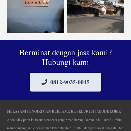
Berminat dengan jasa kami?
Hubungi kami
0812-9035-0045
MELAYANI PENGIRIMAN REKLAME KE SELURUH JABODETABEK
Anda tidak perlu khawatir mengenai pengiriman barang, karena Ahli Huruf Timbul
mampu menghandle pengiriman letter atau huruf timbul dengan sangat hati-hati. Dan