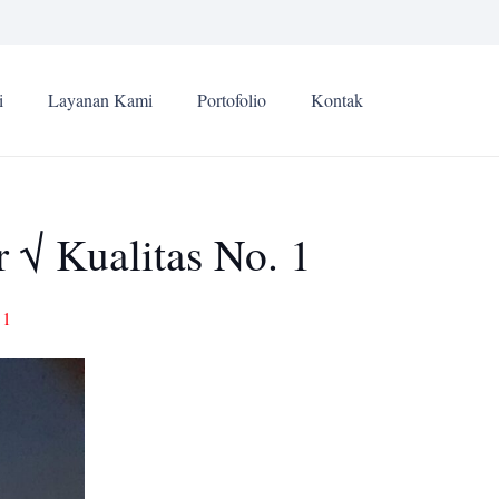
i
Layanan Kami
Portofolio
Kontak
 √ Kualitas No. 1
 1