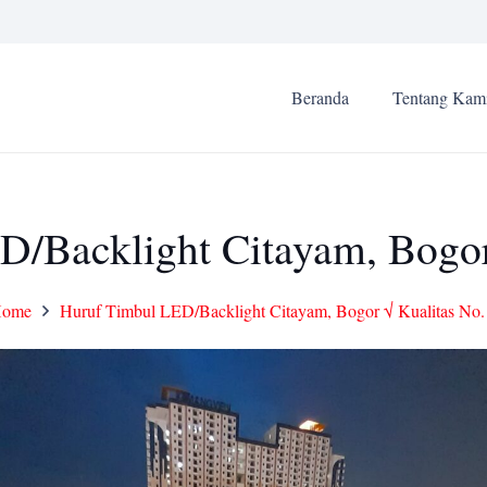
Beranda
Tentang Kam
/Backlight Citayam, Bogor
Home
Huruf Timbul LED/Backlight Citayam, Bogor √ Kualitas No.