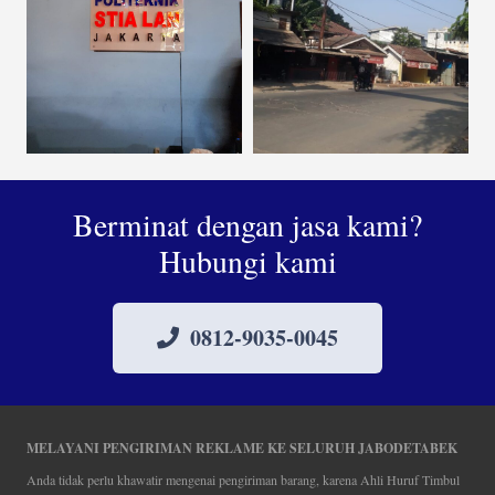
Berminat dengan jasa kami?
Hubungi kami
0812-9035-0045
MELAYANI PENGIRIMAN REKLAME KE SELURUH JABODETABEK
Anda tidak perlu khawatir mengenai pengiriman barang, karena Ahli Huruf Timbul