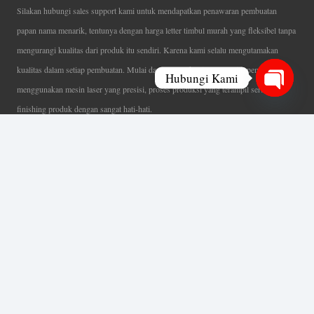
Silakan hubungi sales support kami untuk mendapatkan penawaran pembuatan
papan nama menarik, tentunya dengan harga letter timbul murah yang fleksibel tanpa
mengurangi kualitas dari produk itu sendiri. Karena kami selalu mengutamakan
kualitas dalam setiap pembuatan. Mulai dari proses desain yang teliti, pemotongan
Hubungi Kami
menggunakan mesin laser yang presisi, proses produksi yang terampil serta
Open
finishing produk dengan sangat hati-hati.
chaty
Coverage Area pelayanan Jakarta, Tangerang, Depok, Bogor, Bekasi.
Ahli Huruf Timbul
Adalah Jasa Ahli Pembuatan Neon Box, Huruf Timbul,
Billboard dan Aneka Macam Reklame Lainnya.
Menu Utama
Beranda