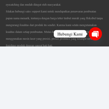
eyecatching dan mudah diingat oleh masyarakat.
Silakan hubungi sales support kami untuk mendapatkan penawaran pembuatan
papan nama menarik, tentunya dengan harga letter timbul murah yang fleksibel tanpa
mengurangi kualitas dari produk itu sendiri. Karena kami selalu mengutamakan
kualitas dalam setiap pembuatan. Mulai dari proses desain yang teliti, pemotongan
Hubungi Kami
menggunakan mesin laser yang presisi, proses produksi yang terampil serta
Open
finishing produk dengan sangat hati-hati.
chaty
Coverage Area pelayanan Jakarta, Tangerang, Depok, Bogor, Bekasi.
Ahli Huruf Timbul
Adalah Jasa Ahli Pembuatan Neon Box, Huruf Timbul,
Billboard dan Aneka Macam Reklame Lainnya.
Menu Utama