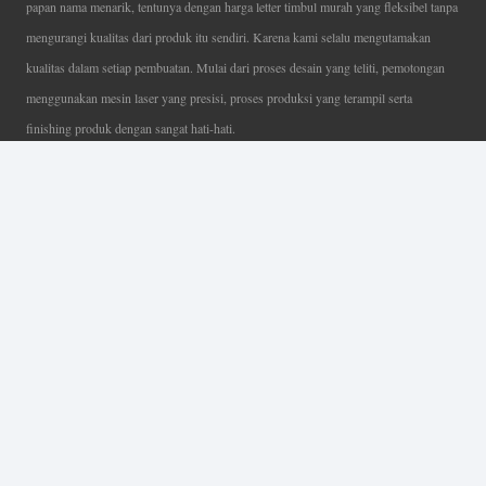
papan nama menarik, tentunya dengan harga letter timbul murah yang fleksibel tanpa
mengurangi kualitas dari produk itu sendiri. Karena kami selalu mengutamakan
kualitas dalam setiap pembuatan. Mulai dari proses desain yang teliti, pemotongan
menggunakan mesin laser yang presisi, proses produksi yang terampil serta
finishing produk dengan sangat hati-hati.
Coverage Area pelayanan Jakarta, Tangerang, Depok, Bogor, Bekasi.
Ahli Huruf Timbul
Adalah Jasa Ahli Pembuatan Neon Box, Huruf Timbul,
Billboard dan Aneka Macam Reklame Lainnya.
Menu Utama
Beranda
Tentang Kami