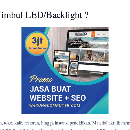
imbul LED/Backlight ?
 toko, kafe, restoran, hingga instansi pendidikan. Material akrilik me