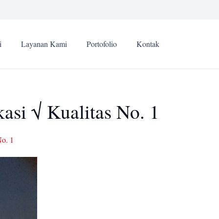
i
Layanan Kami
Portofolio
Kontak
si √ Kualitas No. 1
No. 1