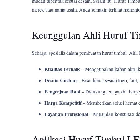
mudah dibentuk sesuai desain. Selain itu, Huruf Ti
merek atau nama usaha Anda semakin terlihat menonjol
Keunggulan Ahli Huruf T
Sebagai spesialis dalam pembuatan huruf timbul, Ah
Kualitas Terbaik
– Menggunakan bahan akrilik
Desain Custom
– Bisa dibuat sesuai logo, fon
Pengerjaan Rapi
– Didukung tenaga ahli berpe
Harga Kompetitif
– Memberikan solusi hemat d
Layanan Profesional
– Mulai dari konsultasi d
Aplikasi Huruf Timbul LE