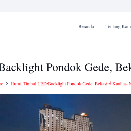
Beranda
Tentang Kam
acklight Pondok Gede, Beka
me
Huruf Timbul LED/Backlight Pondok Gede, Bekasi √ Kualitas 