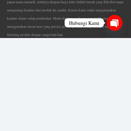
papan nama menarik, tentunya dengan harga letter timbul murah yang fleksibel tanpa
mengurangi kualitas dari produk itu sendiri. Karena kami selalu mengutamakan
kualitas dalam setiap pembuatan. Mulai dari proses desain yang teliti, pemotongan
Hubungi Kami
menggunakan mesin laser yang presisi, proses produksi yang terampil serta
Open
finishing produk dengan sangat hati-hati.
chaty
Coverage Area pelayanan Jakarta, Tangerang, Depok, Bogor, Bekasi.
Ahli Huruf Timbul
Adalah Jasa Ahli Pembuatan Neon Box, Huruf Timbul,
Billboard dan Aneka Macam Reklame Lainnya.
Menu Utama
Beranda
Tentang Kami