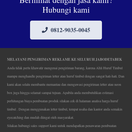
Hubungi kami
0812-9035-0045
MELAYANI PENGIRIMAN REKLAME KE SELURUH JABODETABEK
Anda tidak perlu khawatir mengenai pengiriman barang, karena Ahli Huruf Timbul
mampu menghandle pengiriman letter atau huruf timbul dengan sangat hati-hati. Dan
kami akan selalu membantu memantau dan mengawasi pengiriman letter atau neon
box juga hingga selamat sampai tujuan. Apabila anda membutuhkan estimasi
perhitungan biaya pembuatan produk silakan cek di halaman analisa harga huruf
timbul . Dengan menggunakan letter timbul, tempat usaha dan kantor anda semakin
eyecatching dan mudah diingat oleh masyarakat.
Silakan hubungi sales support kami untuk mendapatkan penawaran pembuatan