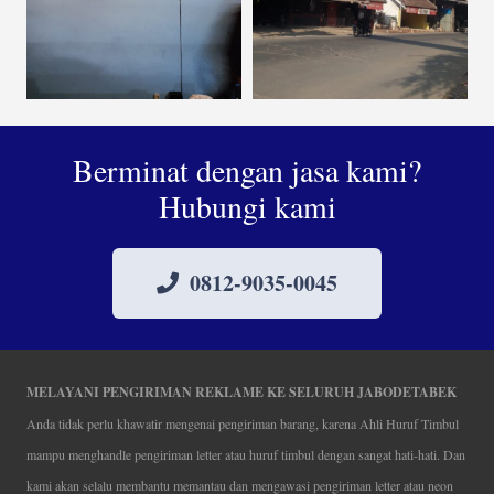
Berminat dengan jasa kami?
Hubungi kami
0812-9035-0045
MELAYANI PENGIRIMAN REKLAME KE SELURUH JABODETABEK
Anda tidak perlu khawatir mengenai pengiriman barang, karena Ahli Huruf Timbul
mampu menghandle pengiriman letter atau huruf timbul dengan sangat hati-hati. Dan
kami akan selalu membantu memantau dan mengawasi pengiriman letter atau neon