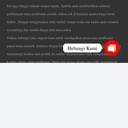
box juga hingga selamat sampai tujuan. Apabila anda membutuhkan estimasi
perhitungan biaya pembuatan produk silakan cek di halaman analisa harga huruf
timbul . Dengan menggunakan letter timbul, tempat usaha dan kantor anda semakin
eyecatching dan mudah diingat oleh masyarakat.
Silakan hubungi sales support kami untuk mendapatkan penawaran pembuatan
papan nama menarik, tentunya dengan harga letter timbul murah yang fleksibel tanpa
Hubungi Kami
mengurangi kualitas dari produk itu sendiri. Karena kami selalu mengutamakan
Open
kualitas dalam setiap pembuatan. Mulai dari proses desain yang teliti, pemotongan
chaty
menggunakan mesin laser yang presisi, proses produksi yang terampil serta
finishing produk dengan sangat hati-hati.
Coverage Area pelayanan Jakarta, Tangerang, Depok, Bogor, Bekasi.
Ahli Huruf Timbul
Adalah Jasa Ahli Pembuatan Neon Box, Huruf Timbul,
Billboard dan Aneka Macam Reklame Lainnya.