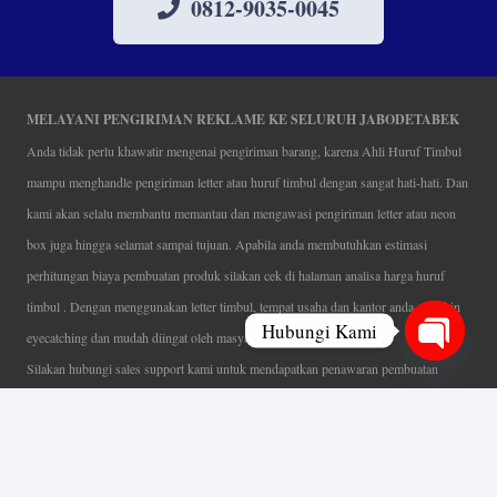
0812-9035-0045
MELAYANI PENGIRIMAN REKLAME KE SELURUH JABODETABEK
Anda tidak perlu khawatir mengenai pengiriman barang, karena Ahli Huruf Timbul
mampu menghandle pengiriman letter atau huruf timbul dengan sangat hati-hati. Dan
kami akan selalu membantu memantau dan mengawasi pengiriman letter atau neon
box juga hingga selamat sampai tujuan. Apabila anda membutuhkan estimasi
perhitungan biaya pembuatan produk silakan cek di halaman analisa harga huruf
timbul . Dengan menggunakan letter timbul, tempat usaha dan kantor anda semakin
Hubungi Kami
eyecatching dan mudah diingat oleh masyarakat.
Silakan hubungi sales support kami untuk mendapatkan penawaran pembuatan
Open
papan nama menarik, tentunya dengan harga letter timbul murah yang fleksibel tanpa
chaty
mengurangi kualitas dari produk itu sendiri. Karena kami selalu mengutamakan
kualitas dalam setiap pembuatan. Mulai dari proses desain yang teliti, pemotongan
menggunakan mesin laser yang presisi, proses produksi yang terampil serta