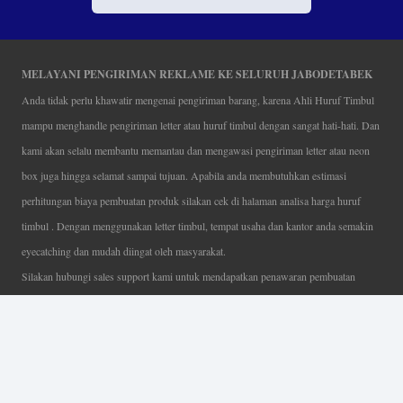
MELAYANI PENGIRIMAN REKLAME KE SELURUH JABODETABEK
Anda tidak perlu khawatir mengenai pengiriman barang, karena Ahli Huruf Timbul
mampu menghandle pengiriman letter atau huruf timbul dengan sangat hati-hati. Dan
kami akan selalu membantu memantau dan mengawasi pengiriman letter atau neon
box juga hingga selamat sampai tujuan. Apabila anda membutuhkan estimasi
perhitungan biaya pembuatan produk silakan cek di halaman analisa harga huruf
timbul . Dengan menggunakan letter timbul, tempat usaha dan kantor anda semakin
eyecatching dan mudah diingat oleh masyarakat.
Silakan hubungi sales support kami untuk mendapatkan penawaran pembuatan
papan nama menarik, tentunya dengan harga letter timbul murah yang fleksibel tanpa
mengurangi kualitas dari produk itu sendiri. Karena kami selalu mengutamakan
kualitas dalam setiap pembuatan. Mulai dari proses desain yang teliti, pemotongan
menggunakan mesin laser yang presisi, proses produksi yang terampil serta
finishing produk dengan sangat hati-hati.