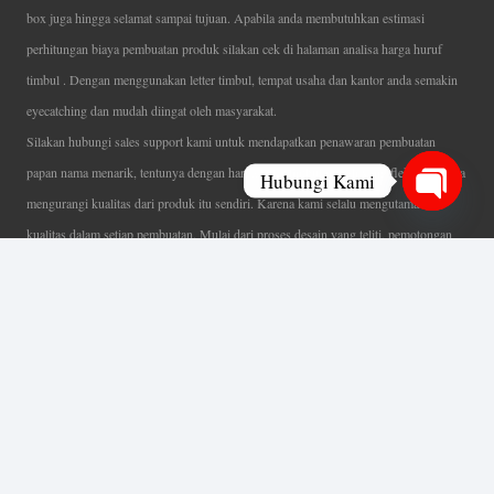
box juga hingga selamat sampai tujuan. Apabila anda membutuhkan estimasi
perhitungan biaya pembuatan produk silakan cek di halaman analisa harga huruf
timbul . Dengan menggunakan letter timbul, tempat usaha dan kantor anda semakin
eyecatching dan mudah diingat oleh masyarakat.
Silakan hubungi sales support kami untuk mendapatkan penawaran pembuatan
papan nama menarik, tentunya dengan harga letter timbul murah yang fleksibel tanpa
Hubungi Kami
mengurangi kualitas dari produk itu sendiri. Karena kami selalu mengutamakan
Open
kualitas dalam setiap pembuatan. Mulai dari proses desain yang teliti, pemotongan
chaty
menggunakan mesin laser yang presisi, proses produksi yang terampil serta
finishing produk dengan sangat hati-hati.
Coverage Area pelayanan Jakarta, Tangerang, Depok, Bogor, Bekasi.
Ahli Huruf Timbul
Adalah Jasa Ahli Pembuatan Neon Box, Huruf Timbul,
Billboard dan Aneka Macam Reklame Lainnya.