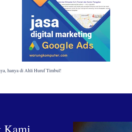
ya, hanya di Ahli Huruf Timbul!
g Kami