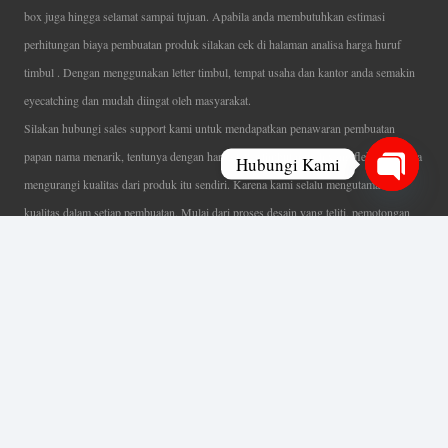
box juga hingga selamat sampai tujuan. Apabila anda membutuhkan estimasi
perhitungan biaya pembuatan produk silakan cek di halaman analisa harga huruf
timbul . Dengan menggunakan letter timbul, tempat usaha dan kantor anda semakin
eyecatching dan mudah diingat oleh masyarakat.
Silakan hubungi sales support kami untuk mendapatkan penawaran pembuatan
papan nama menarik, tentunya dengan harga letter timbul murah yang fleksibel tanpa
Hubungi Kami
mengurangi kualitas dari produk itu sendiri. Karena kami selalu mengutamakan
Open
kualitas dalam setiap pembuatan. Mulai dari proses desain yang teliti, pemotongan
chaty
menggunakan mesin laser yang presisi, proses produksi yang terampil serta
finishing produk dengan sangat hati-hati.
Coverage Area pelayanan Jakarta, Tangerang, Depok, Bogor, Bekasi.
Ahli Huruf Timbul
Adalah Jasa Ahli Pembuatan Neon Box, Huruf Timbul,
Billboard dan Aneka Macam Reklame Lainnya.