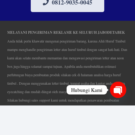
0812-9035-0045
MELAYANI PENGIRIMAN REKLAME KE SELURUH JABODETABEK
Anda tidak perlu khawatir mengenai pengiriman barang, karena Ahli Huruf Timbul
mampu menghandle pengiriman letter atau huruf timbul dengan sangat hati-hati. Dan
kami akan selalu membantu memantau dan mengawasi pengiriman letter atau neon
box juga hingga selamat sampai tujuan. Apabila anda membutuhkan estimasi
perhitungan biaya pembuatan produk silakan cek di halaman analisa harga huruf
timbul . Dengan menggunakan letter timbul, tempat usaha dan kantor anda semakin
Hubungi Kami
eyecatching dan mudah diingat oleh masyarakat.
Silakan hubungi sales support kami untuk mendapatkan penawaran pembuatan
Open
papan nama menarik, tentunya dengan harga letter timbul murah yang fleksibel tanpa
chaty
mengurangi kualitas dari produk itu sendiri. Karena kami selalu mengutamakan
kualitas dalam setiap pembuatan. Mulai dari proses desain yang teliti, pemotongan
menggunakan mesin laser yang presisi, proses produksi yang terampil serta