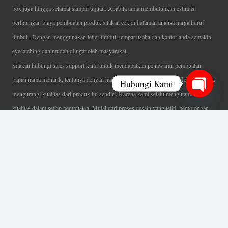
box juga hingga selamat sampai tujuan. Apabila anda membutuhkan estimasi
perhitungan biaya pembuatan produk silakan cek di halaman analisa harga huruf
timbul . Dengan menggunakan letter timbul, tempat usaha dan kantor anda semakin
eyecatching dan mudah diingat oleh masyarakat.
Silakan hubungi sales support kami untuk mendapatkan penawaran pembuatan
papan nama menarik, tentunya dengan harga letter timbul murah yang fleksibel tanpa
Hubungi Kami
mengurangi kualitas dari produk itu sendiri. Karena kami selalu mengutamakan
Open
kualitas dalam setiap pembuatan. Mulai dari proses desain yang teliti, pemotongan
chaty
menggunakan mesin laser yang presisi, proses produksi yang terampil serta
finishing produk dengan sangat hati-hati.
Coverage Area pelayanan Jakarta, Tangerang, Depok, Bogor, Bekasi.
Ahli Huruf Timbul
Adalah Jasa Ahli Pembuatan Neon Box, Huruf Timbul,
Billboard dan Aneka Macam Reklame Lainnya.