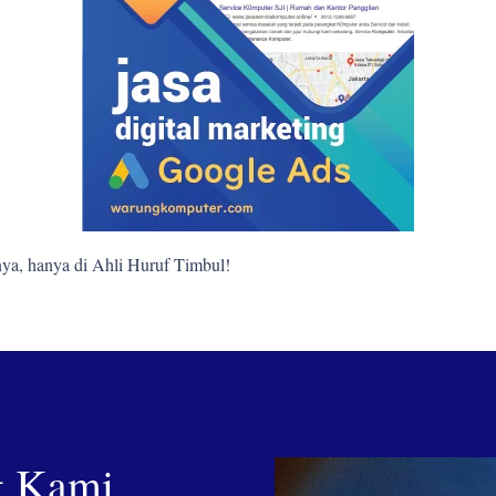
ya, hanya di Ahli Huruf Timbul!
g Kami