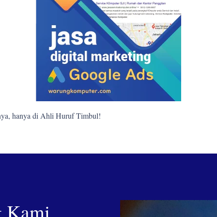
ya, hanya di Ahli Huruf Timbul!
g Kami