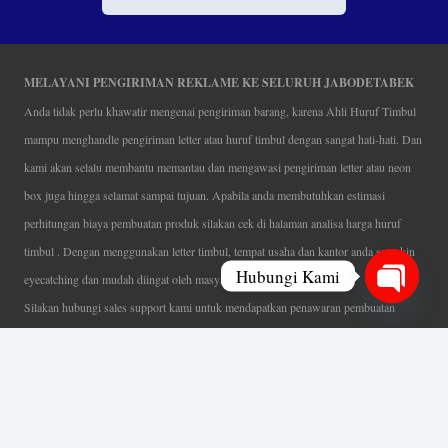
MELAYANI PENGIRIMAN REKLAME KE SELURUH JABODETABEK
Anda tidak perlu khawatir mengenai pengiriman barang, karena Ahli Huruf Timbul
mampu menghandle pengiriman letter atau huruf timbul dengan sangat hati-hati. Dan
kami akan selalu membantu memantau dan mengawasi pengiriman letter atau neon
box juga hingga selamat sampai tujuan. Apabila anda membutuhkan estimasi
perhitungan biaya pembuatan produk silakan cek di halaman analisa harga huruf
timbul . Dengan menggunakan letter timbul, tempat usaha dan kantor anda semakin
Hubungi Kami
eyecatching dan mudah diingat oleh masyarakat.
Silakan hubungi sales support kami untuk mendapatkan penawaran pembuatan
Open
papan nama menarik, tentunya dengan harga letter timbul murah yang fleksibel tanpa
chaty
mengurangi kualitas dari produk itu sendiri. Karena kami selalu mengutamakan
kualitas dalam setiap pembuatan. Mulai dari proses desain yang teliti, pemotongan
menggunakan mesin laser yang presisi, proses produksi yang terampil serta
finishing produk dengan sangat hati-hati.