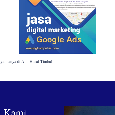
ya, hanya di Ahli Huruf Timbul!
g Kami