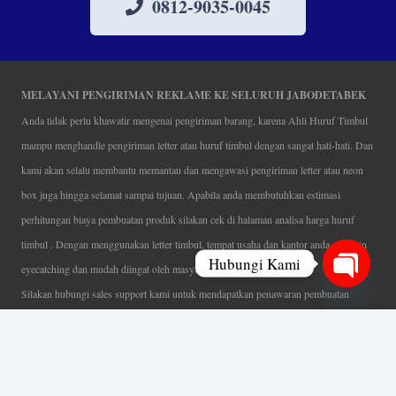
0812-9035-0045
MELAYANI PENGIRIMAN REKLAME KE SELURUH JABODETABEK
Anda tidak perlu khawatir mengenai pengiriman barang, karena Ahli Huruf Timbul
mampu menghandle pengiriman letter atau huruf timbul dengan sangat hati-hati. Dan
kami akan selalu membantu memantau dan mengawasi pengiriman letter atau neon
box juga hingga selamat sampai tujuan. Apabila anda membutuhkan estimasi
perhitungan biaya pembuatan produk silakan cek di halaman analisa harga huruf
timbul . Dengan menggunakan letter timbul, tempat usaha dan kantor anda semakin
Hubungi Kami
eyecatching dan mudah diingat oleh masyarakat.
Silakan hubungi sales support kami untuk mendapatkan penawaran pembuatan
Open
papan nama menarik, tentunya dengan harga letter timbul murah yang fleksibel tanpa
chaty
mengurangi kualitas dari produk itu sendiri. Karena kami selalu mengutamakan
kualitas dalam setiap pembuatan. Mulai dari proses desain yang teliti, pemotongan
menggunakan mesin laser yang presisi, proses produksi yang terampil serta