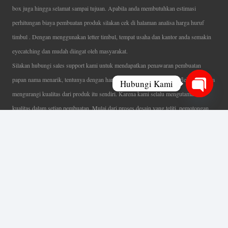
box juga hingga selamat sampai tujuan. Apabila anda membutuhkan estimasi
perhitungan biaya pembuatan produk silakan cek di halaman analisa harga huruf
timbul . Dengan menggunakan letter timbul, tempat usaha dan kantor anda semakin
eyecatching dan mudah diingat oleh masyarakat.
Silakan hubungi sales support kami untuk mendapatkan penawaran pembuatan
papan nama menarik, tentunya dengan harga letter timbul murah yang fleksibel tanpa
Hubungi Kami
mengurangi kualitas dari produk itu sendiri. Karena kami selalu mengutamakan
Open
kualitas dalam setiap pembuatan. Mulai dari proses desain yang teliti, pemotongan
chaty
menggunakan mesin laser yang presisi, proses produksi yang terampil serta
finishing produk dengan sangat hati-hati.
Coverage Area pelayanan Jakarta, Tangerang, Depok, Bogor, Bekasi.
Ahli Huruf Timbul
Adalah Jasa Ahli Pembuatan Neon Box, Huruf Timbul,
Billboard dan Aneka Macam Reklame Lainnya.