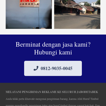
Berminat dengan jasa kami?
Hubungi kami
0812-9035-0045
MELAYANI PENGIRIMAN REKLAME KE SELURUH JABODETABEK
Anda tidak perlu khawatir mengenai pengiriman barang, karena Ahli Huruf Timbul
mampu menghandle pengiriman letter atau huruf timbul dengan sangat hati-hati. Dan