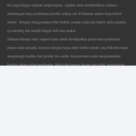
box juga hingga selamat sampai tujuan. Apabila anda membutuhkan estimasi
perhitungan biaya pembuatan produk silakan cek di halaman analisa harga huruf
timbul . Dengan menggunakan letter timbul, tempat usaha dan kantor anda semakin
eyecatching dan mudah diingat oleh masyarakat.
Silakan hubungi sales support kami untuk mendapatkan penawaran pembuatan
papan nama menarik, tentunya dengan harga letter timbul murah yang fleksibel tanpa
mengurangi kualitas dari produk itu sendiri. Karena kami selalu mengutamakan
kualitas dalam setiap pembuatan. Mulai dari proses desain yang teliti, pemotongan
menggunakan mesin laser yang presisi, proses produksi yang terampil serta
finishing produk dengan sangat hati-hati.
Coverage Area pelayanan Jakarta, Tangerang, Depok, Bogor, Bekasi.
Ahli Huruf Timbul
Adalah Jasa Ahli Pembuatan Neon Box, Huruf Timbul,
Billboard dan Aneka Macam Reklame Lainnya.