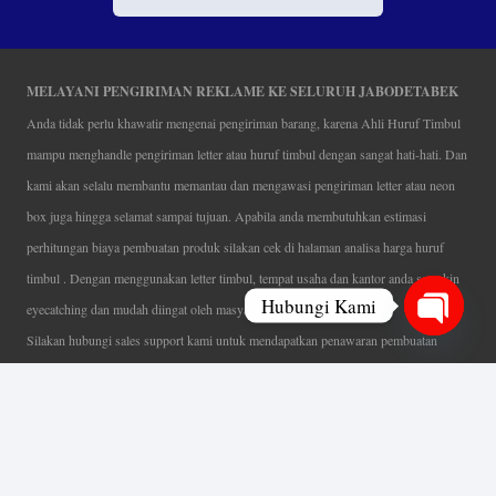
MELAYANI PENGIRIMAN REKLAME KE SELURUH JABODETABEK
Anda tidak perlu khawatir mengenai pengiriman barang, karena Ahli Huruf Timbul
mampu menghandle pengiriman letter atau huruf timbul dengan sangat hati-hati. Dan
kami akan selalu membantu memantau dan mengawasi pengiriman letter atau neon
box juga hingga selamat sampai tujuan. Apabila anda membutuhkan estimasi
perhitungan biaya pembuatan produk silakan cek di halaman analisa harga huruf
timbul . Dengan menggunakan letter timbul, tempat usaha dan kantor anda semakin
Hubungi Kami
eyecatching dan mudah diingat oleh masyarakat.
Silakan hubungi sales support kami untuk mendapatkan penawaran pembuatan
Open
papan nama menarik, tentunya dengan harga letter timbul murah yang fleksibel tanpa
chaty
mengurangi kualitas dari produk itu sendiri. Karena kami selalu mengutamakan
kualitas dalam setiap pembuatan. Mulai dari proses desain yang teliti, pemotongan
menggunakan mesin laser yang presisi, proses produksi yang terampil serta
finishing produk dengan sangat hati-hati.