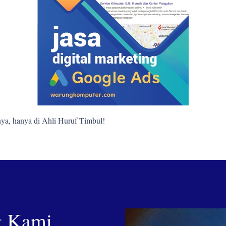
ya, hanya di Ahli Huruf Timbul!
g Kami