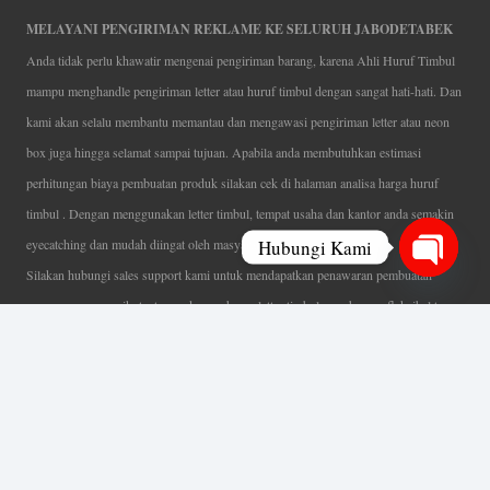
MELAYANI PENGIRIMAN REKLAME KE SELURUH JABODETABEK
Anda tidak perlu khawatir mengenai pengiriman barang, karena Ahli Huruf Timbul
mampu menghandle pengiriman letter atau huruf timbul dengan sangat hati-hati. Dan
kami akan selalu membantu memantau dan mengawasi pengiriman letter atau neon
box juga hingga selamat sampai tujuan. Apabila anda membutuhkan estimasi
perhitungan biaya pembuatan produk silakan cek di halaman analisa harga huruf
timbul . Dengan menggunakan letter timbul, tempat usaha dan kantor anda semakin
Hubungi Kami
eyecatching dan mudah diingat oleh masyarakat.
Silakan hubungi sales support kami untuk mendapatkan penawaran pembuatan
Open
papan nama menarik, tentunya dengan harga letter timbul murah yang fleksibel tanpa
chaty
mengurangi kualitas dari produk itu sendiri. Karena kami selalu mengutamakan
kualitas dalam setiap pembuatan. Mulai dari proses desain yang teliti, pemotongan
menggunakan mesin laser yang presisi, proses produksi yang terampil serta
finishing produk dengan sangat hati-hati.
Coverage Area pelayanan Jakarta, Tangerang, Depok, Bogor, Bekasi.