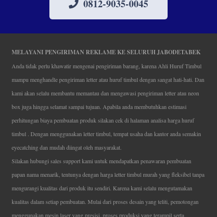
0812-9035-0045
MELAYANI PENGIRIMAN REKLAME KE SELURUH JABODETABEK
Anda tidak perlu khawatir mengenai pengiriman barang, karena Ahli Huruf Timbul
mampu menghandle pengiriman letter atau huruf timbul dengan sangat hati-hati. Dan
kami akan selalu membantu memantau dan mengawasi pengiriman letter atau neon
box juga hingga selamat sampai tujuan. Apabila anda membutuhkan estimasi
perhitungan biaya pembuatan produk silakan cek di halaman analisa harga huruf
timbul . Dengan menggunakan letter timbul, tempat usaha dan kantor anda semakin
eyecatching dan mudah diingat oleh masyarakat.
Silakan hubungi sales support kami untuk mendapatkan penawaran pembuatan
papan nama menarik, tentunya dengan harga letter timbul murah yang fleksibel tanpa
mengurangi kualitas dari produk itu sendiri. Karena kami selalu mengutamakan
kualitas dalam setiap pembuatan. Mulai dari proses desain yang teliti, pemotongan
menggunakan mesin laser yang presisi, proses produksi yang terampil serta