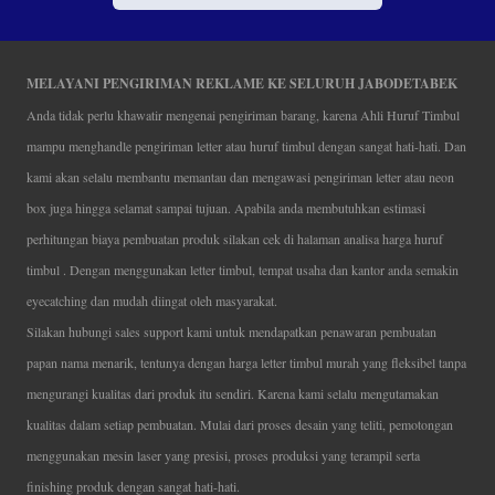
MELAYANI PENGIRIMAN REKLAME KE SELURUH JABODETABEK
Anda tidak perlu khawatir mengenai pengiriman barang, karena Ahli Huruf Timbul
mampu menghandle pengiriman letter atau huruf timbul dengan sangat hati-hati. Dan
kami akan selalu membantu memantau dan mengawasi pengiriman letter atau neon
box juga hingga selamat sampai tujuan. Apabila anda membutuhkan estimasi
perhitungan biaya pembuatan produk silakan cek di halaman analisa harga huruf
timbul . Dengan menggunakan letter timbul, tempat usaha dan kantor anda semakin
eyecatching dan mudah diingat oleh masyarakat.
Silakan hubungi sales support kami untuk mendapatkan penawaran pembuatan
papan nama menarik, tentunya dengan harga letter timbul murah yang fleksibel tanpa
mengurangi kualitas dari produk itu sendiri. Karena kami selalu mengutamakan
kualitas dalam setiap pembuatan. Mulai dari proses desain yang teliti, pemotongan
menggunakan mesin laser yang presisi, proses produksi yang terampil serta
finishing produk dengan sangat hati-hati.