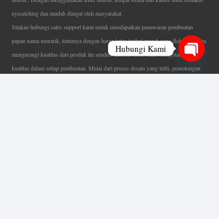
eyecatching dan mudah diingat oleh masyarakat.
Silakan hubungi sales support kami untuk mendapatkan penawaran pembuatan
papan nama menarik, tentunya dengan harga letter timbul murah yang fleksibel tanpa
Hubungi Kami
mengurangi kualitas dari produk itu sendiri. Karena kami selalu mengutamakan
Open
kualitas dalam setiap pembuatan. Mulai dari proses desain yang teliti, pemotongan
chaty
menggunakan mesin laser yang presisi, proses produksi yang terampil serta
finishing produk dengan sangat hati-hati.
Coverage Area pelayanan Jakarta, Tangerang, Depok, Bogor, Bekasi.
Ahli Huruf Timbul
Adalah Jasa Ahli Pembuatan Neon Box, Huruf Timbul,
Billboard dan Aneka Macam Reklame Lainnya.
Menu Utama