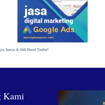
ya, hanya di Ahli Huruf Timbul!
g Kami