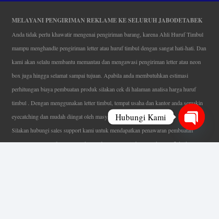
MELAYANI PENGIRIMAN REKLAME KE SELURUH JABODETABEK
Anda tidak perlu khawatir mengenai pengiriman barang, karena Ahli Huruf Timbul
mampu menghandle pengiriman letter atau huruf timbul dengan sangat hati-hati. Dan
kami akan selalu membantu memantau dan mengawasi pengiriman letter atau neon
box juga hingga selamat sampai tujuan. Apabila anda membutuhkan estimasi
perhitungan biaya pembuatan produk silakan cek di halaman analisa harga huruf
timbul . Dengan menggunakan letter timbul, tempat usaha dan kantor anda semakin
Hubungi Kami
eyecatching dan mudah diingat oleh masyarakat.
Silakan hubungi sales support kami untuk mendapatkan penawaran pembuatan
Open
papan nama menarik, tentunya dengan harga letter timbul murah yang fleksibel tanpa
chaty
mengurangi kualitas dari produk itu sendiri. Karena kami selalu mengutamakan
kualitas dalam setiap pembuatan. Mulai dari proses desain yang teliti, pemotongan
menggunakan mesin laser yang presisi, proses produksi yang terampil serta
finishing produk dengan sangat hati-hati.
Coverage Area pelayanan Jakarta, Tangerang, Depok, Bogor, Bekasi.