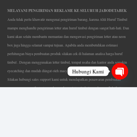
MELAYANI PENGIRIMAN REKLAME KE SELURUH JABODETABEK
Anda tidak perlu khawatir mengenai pengiriman barang, karena Ahli Huruf Timbul
mampu menghandle pengiriman letter atau huruf timbul dengan sangat hati-hati. Dan
kami akan selalu membantu memantau dan mengawasi pengiriman letter atau neon
box juga hingga selamat sampai tujuan. Apabila anda membutuhkan estimasi
perhitungan biaya pembuatan produk silakan cek di halaman analisa harga huruf
timbul . Dengan menggunakan letter timbul, tempat usaha dan kantor anda semakin
Hubungi Kami
eyecatching dan mudah diingat oleh masyarakat.
Silakan hubungi sales support kami untuk mendapatkan penawaran pembuatan
Open
papan nama menarik, tentunya dengan harga letter timbul murah yang fleksibel tanpa
chaty
mengurangi kualitas dari produk itu sendiri. Karena kami selalu mengutamakan
kualitas dalam setiap pembuatan. Mulai dari proses desain yang teliti, pemotongan
menggunakan mesin laser yang presisi, proses produksi yang terampil serta
finishing produk dengan sangat hati-hati.
Coverage Area pelayanan Jakarta, Tangerang, Depok, Bogor, Bekasi.