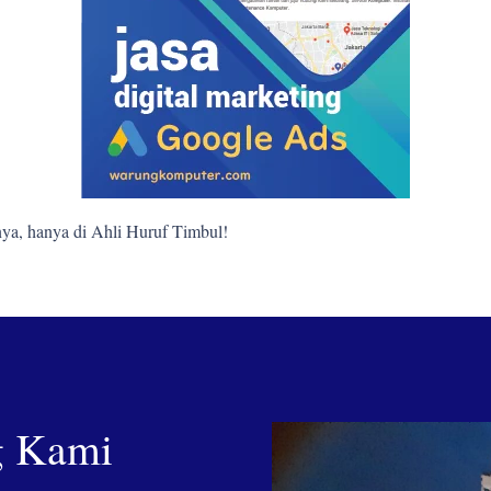
ya, hanya di Ahli Huruf Timbul!
g Kami