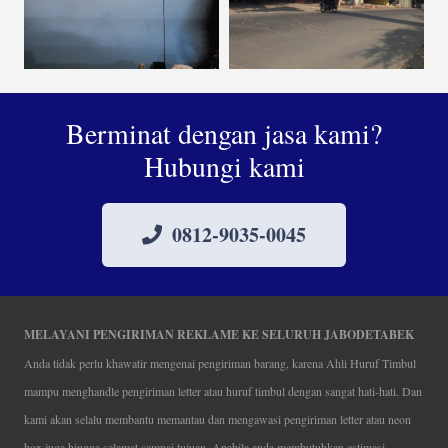
Berminat dengan jasa kami?
Hubungi kami
0812-9035-0045
MELAYANI PENGIRIMAN REKLAME KE SELURUH JABODETABEK
Anda tidak perlu khawatir mengenai pengiriman barang, karena Ahli Huruf Timbul
mampu menghandle pengiriman letter atau huruf timbul dengan sangat hati-hati. Dan
kami akan selalu membantu memantau dan mengawasi pengiriman letter atau neon
box juga hingga selamat sampai tujuan. Apabila anda membutuhkan estimasi