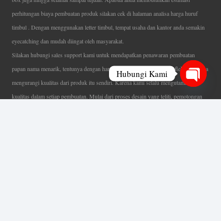
perhitungan biaya pembuatan produk silakan cek di halaman analisa harga huruf
timbul . Dengan menggunakan letter timbul, tempat usaha dan kantor anda semakin
eyecatching dan mudah diingat oleh masyarakat.
Silakan hubungi sales support kami untuk mendapatkan penawaran pembuatan
papan nama menarik, tentunya dengan harga letter timbul murah yang fleksibel tanpa
Hubungi Kami
mengurangi kualitas dari produk itu sendiri. Karena kami selalu mengutamakan
Open
kualitas dalam setiap pembuatan. Mulai dari proses desain yang teliti, pemotongan
chaty
menggunakan mesin laser yang presisi, proses produksi yang terampil serta
finishing produk dengan sangat hati-hati.
Coverage Area pelayanan Jakarta, Tangerang, Depok, Bogor, Bekasi.
Ahli Huruf Timbul
Adalah Jasa Ahli Pembuatan Neon Box, Huruf Timbul,
Billboard dan Aneka Macam Reklame Lainnya.