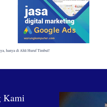
ya, hanya di Ahli Huruf Timbul!
g Kami